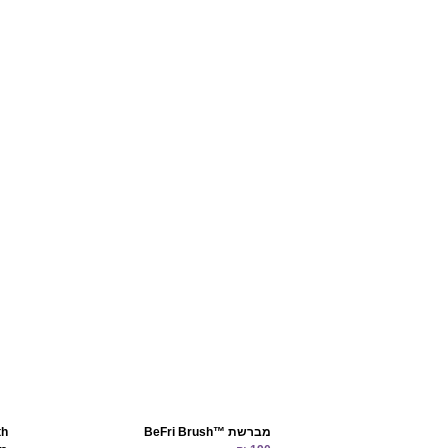
מברשת BeFri Brush™‎