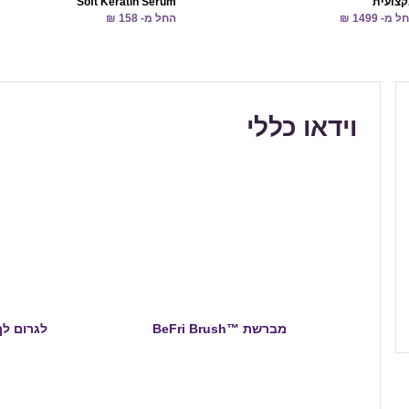
צועית
Soft Keratin Serum
 מ- 1499 ₪
החל מ- 158 ₪
וידאו כללי
מברשת BeFri Brush™‎
לגרום לך