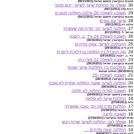
תגובות ננוקראטין סיסטם ישראל (06/11/2011)
30.
שאלה על החלקת שיער לשיער ייבש מאוד
רונית סלע (06/11/2011)
29.
תשובה לשאלה 28-אילנה-החלקה לגוונים
תגובות ננוקראטין סיסטם ישראל (04/11/2011)
28.
שיער עם גוונים
אילנה רוז (03/11/2011)
27.
החלקה לשיער הכי מדהימה שעשיתי
שיראל .ל. (01/11/2011)
26.
תשובה לשאלה 24-ורד .ב. רעננה
תגובות ננוקראטין ישראל (30/10/2011)
25.
ההחלקה לשיער יצאה מדהים
לירון הייזן (29/10/2011)
24.
מה ההבדל בין החלקה ברזילאית ליפנית
ורד .ב. רעננה (29/10/2011)
23.
תשובה לשאלה 22-מורן כהן
תגובות ננוקראטין ישראל (28/10/2011)
22.
מתלבטת בין החלקות שיער שונות
moran cohen (28/10/2011)
21.
תשובה לשאלה -20
תגובות ננוקראטין (28/10/2011)
20.
החלקה לשיער שעבר החלקה אחרת לא טובה
רחלי רחובות (28/10/2011)
19.
תשובה לגלית החלקה לא חלקה
ננוקראטין סיסטם ישראל (20/09/2011)
18.
החלקת שיער לא מלאה
גלית (07/09/2011)
17.
החלקת מדהימה הכי טובה שעשיתי
ליגל -רחובות (31/08/2011)
16.
תשובה לרננה
שרות לקוחות ננוקראטין (27/04/2011)
15.
שאלה לגבי החלקה לשיער שרוף ויבש
רננה פז (27/04/2011)
14.
החלקה יצאה מדהים ....
לירון קריתי חיפה (04/04/2011)