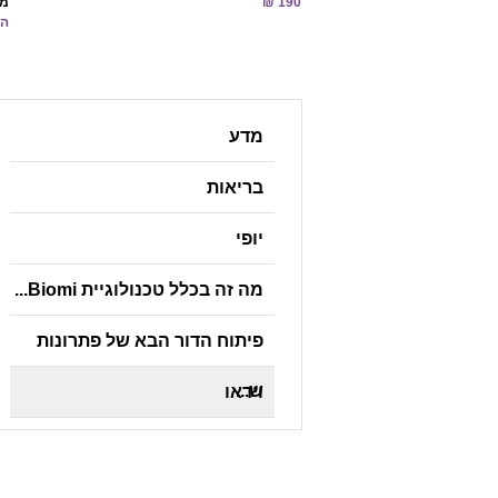
190 ₪
מק
החל
מדע
בריאות
יופי
מה זה בכלל טכנולוגיית Biomi...
פיתוח הדור הבא של פתרונות
ש...
וידאו